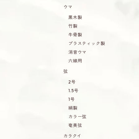
ウマ
黒木製
竹製
牛骨製
プラスティック製
消音ウマ
六線用
弦
2号
1.5号
1号
絹製
カラー弦
奄美弦
カラクイ