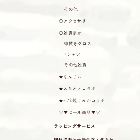
その他
〇アクセサリー
〇雑貨ほか
棹拭きクロス
Tシャツ
その他雑貨
★なんじぃ
★＆＆ととコラボ
★七宝焼うみかコラボ
▽▼セール商品▼▽
ラッピングサービス