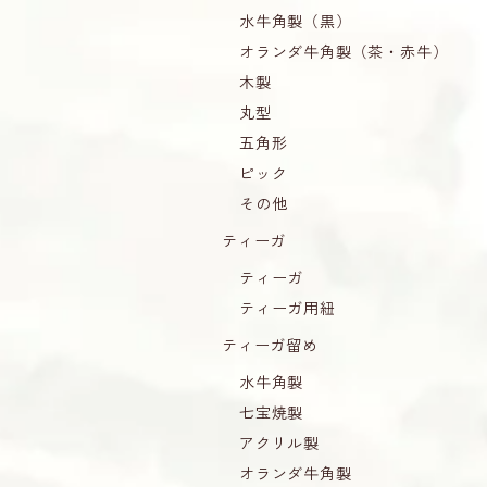
水牛角製（黒）
オランダ牛角製（茶・赤牛）
木製
丸型
五角形
ピック
その他
ティーガ
ティーガ
ティーガ用紐
ティーガ留め
水牛角製
七宝焼製
アクリル製
オランダ牛角製