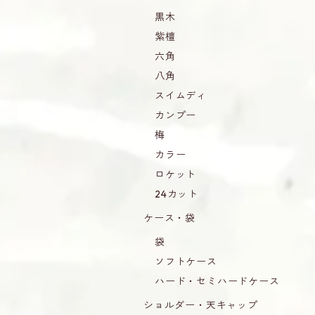
黒木
紫檀
六角
八角
スイムディ
カンプー
梅
カラー
ロケット
24カット
ケース・袋
袋
ソフトケース
ハード・セミハードケース
ショルダー・天キャップ