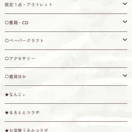
木製
ティーガ用紐
水牛角製
ウマ
なんじぃ
無地
限定１点・アウトレット
丸型
七宝焼製
黒木製
弦
なんじぃ
限定１点
〇書籍・CD
五角形
アクリル製
竹製
2号
カラクイ
アウトレット
書籍
〇ペーパークラフト
ピック
オランダ牛角製
牛骨製
1.5号
黒木
ケース・袋
CD
ミニシーサー
〇アクセサリー
その他
プラスティック製
1号
紫檀
袋
ショルダー・天キャップ
その他
〇雑貨ほか
消音ウマ
絹製
六角
ソフトケース
ショルダー
その他
棹拭きクロス
★なんじぃ
六線用
カラー弦
八角
ハード・セミハードケース
天キャップ
唄口
スタンド
Tシャツ
★＆＆ととコラボ
奄美弦
スイムディ
ハブ油・松脂
その他雑貨
★七宝焼うみかコラボ