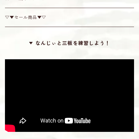
カンプー
チューナー
▽▼セール商品▼▽
梅
糸掛け
なんじぃと三板を練習しよう！
カラー
滑り止め
ロケット
勘所シール
24カット