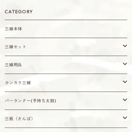
CATEGORY
三線本体
三線セット
真壁型（通常サイズ）
三線用品
小さめサイズ
爪（バチ）・ピック
カンカラ三線
水牛角製（黒）
ティーガ
無地
パーランクー(手持ち太鼓)
オランダ牛角製（茶・赤牛）
ティーガ
ティーガ留め
なんじぃ
無地
三板（さんば）