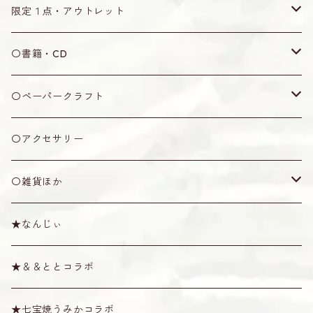
木製
ティーガ用紐
水牛角製
ウマ
なんじぃ
無地
限定１点・アウトレット
丸型
七宝焼製
黒木製
弦
なんじぃ
限定１点
〇書籍・CD
五角形
アクリル製
竹製
2号
カラクイ
アウトレット
書籍
〇ペーパークラフト
ピック
オランダ牛角製
牛骨製
1.5号
黒木
ケース・袋
CD
ミニシーサー
〇アクセサリー
その他
プラスティック製
1号
紫檀
袋
ショルダー・天キャップ
その他
〇雑貨ほか
消音ウマ
絹製
六角
ソフトケース
ショルダー
その他
棹拭きクロス
★なんじぃ
六線用
カラー弦
八角
ハード・セミハードケース
天キャップ
唄口
スタンド
Tシャツ
★＆＆ととコラボ
奄美弦
スイムディ
ハブ油・松脂
その他雑貨
★七宝焼うみかコラボ