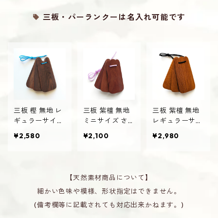
三板・パーランクーは名入れ可能です
三板 樫 無地 レ
三板 紫檀 無地
三板 紫檀 無地
ギュラーサイズ
ミニサイズ さ
レギュラーサイ
さんば 沖縄 エ
んば 沖縄 エイ
ズ さんば 沖縄
¥2,580
¥2,100
¥2,980
イサー
サー
エイサー
【天然素材商品について】
細かい色味や模様、形状指定はできません。
(備考欄等に記載されても対応出来かねます。)