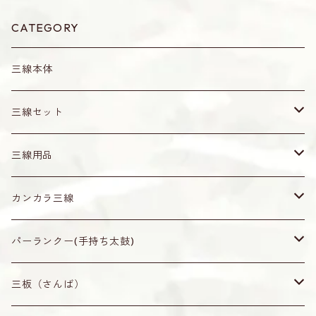
CATEGORY
三線本体
三線セット
真壁型（通常サイズ）
三線用品
小さめサイズ
爪（バチ）・ピック
カンカラ三線
水牛角製（黒）
ティーガ
無地
パーランクー(手持ち太鼓)
オランダ牛角製（茶・赤牛）
ティーガ
ティーガ留め
なんじぃ
無地
三板（さんば）