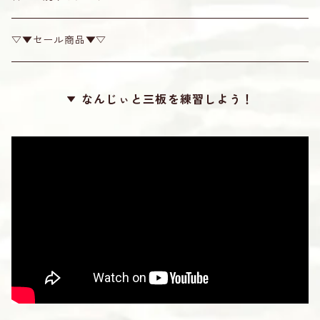
カンプー
チューナー
▽▼セール商品▼▽
梅
糸掛け
なんじぃと三板を練習しよう！
カラー
滑り止め
ロケット
勘所シール
24カット