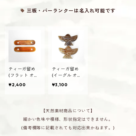
三板・パーランクーは名入れ可能です
ティーガ留め
ティーガ留め
(フラット オラ
(イーグル オラ
ンダ牛角製 ナ
ンダ牛角製 ナ
¥2,400
¥3,100
チュラル) ティ
チュラル) ティ
ーガー止め 三
ーガー止め 三
線用 さんしん
線用 さんしん
【天然素材商品について】
細かい色味や模様、形状指定はできません。
(備考欄等に記載されても対応出来かねます。)