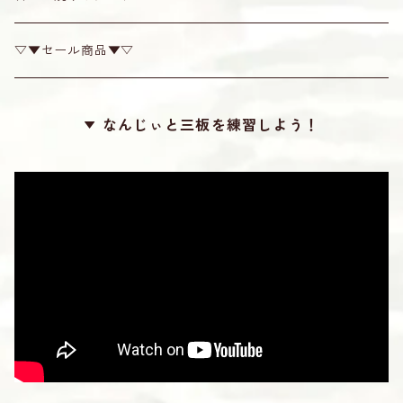
カンプー
チューナー
▽▼セール商品▼▽
梅
糸掛け
なんじぃと三板を練習しよう！
カラー
滑り止め
ロケット
勘所シール
24カット