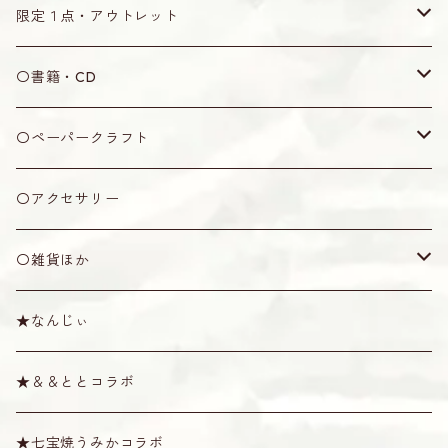
木製
ティーガ用紐
水牛角製
ウマ
なんじぃ
無地
限定１点・アウトレット
丸型
七宝焼製
黒木製
弦
なんじぃ
限定１点
〇書籍・CD
五角形
アクリル製
竹製
2号
カラクイ
アウトレット
書籍
〇ペーパークラフト
ピック
オランダ牛角製
牛骨製
1.5号
黒木
ケース・袋
CD
ミニシーサー
〇アクセサリー
その他
プラスティック製
1号
紫檀
袋
ショルダー・天キャップ
その他
〇雑貨ほか
消音ウマ
絹製
六角
ソフトケース
ショルダー
その他
棹拭きクロス
★なんじぃ
六線用
カラー弦
八角
ハード・セミハードケース
天キャップ
唄口
スタンド
Tシャツ
★＆＆ととコラボ
奄美弦
スイムディ
ハブ油・松脂
その他雑貨
★七宝焼うみかコラボ