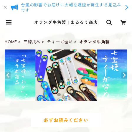
台風の影響でお届けに大幅な遅延が発生する見込み
です
オランダ牛角製 | まるろう商店
HOME
三線用品
ティーガ留め
オランダ牛角製
必ずお読みください