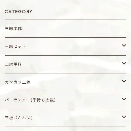
CATEGORY
三線本体
三線セット
真壁型（通常サイズ）
三線用品
小さめサイズ
爪（バチ）・ピック
カンカラ三線
水牛角製（黒）
ティーガ
無地
パーランクー(手持ち太鼓)
オランダ牛角製（茶・赤牛）
ティーガ
ティーガ留め
なんじぃ
無地
三板（さんば）