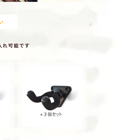
い
入れ可能です
ド 2
三線用 壁掛け式 スタンド 3
線掛け
個セット ビス付き 三線掛け
さんしん
¥4,900