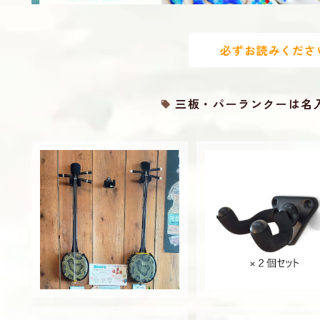
必ずお読みくださ
三板・パーランクーは名
三線用 壁掛け式 スタンド
三線用 壁掛け式 スタン
ビス付き 三線掛け さんしん
個セット ビス付き 三
¥1,980
さんしん
¥3,500