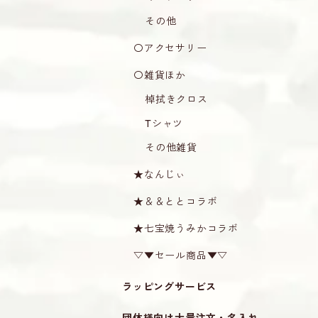
その他
〇アクセサリー
〇雑貨ほか
棹拭きクロス
Tシャツ
その他雑貨
★なんじぃ
★＆＆ととコラボ
★七宝焼うみかコラボ
▽▼セール商品▼▽
ラッピングサービス