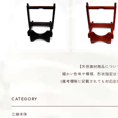
三線用 折り畳み式 スタンド
三線用 折り畳み式 ス
黒 三線掛け 譜面置き さん
赤茶 三線掛け 譜面置き
¥5,200
しん
¥5,200
んしん
【天然素材商品につい
細かい色味や模様、形状指定は
(備考欄等に記載されても対応出
CATEGORY
三線本体