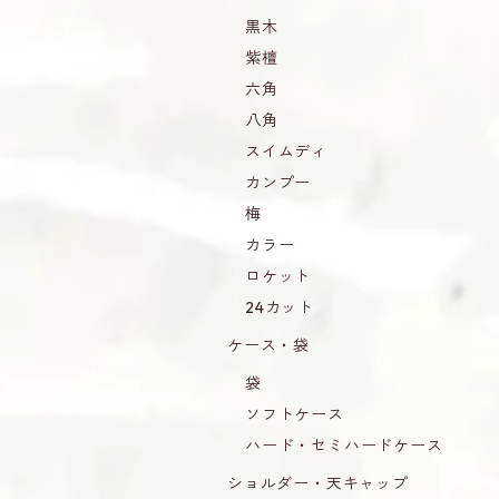
黒木
紫檀
六角
八角
スイムディ
カンプー
梅
カラー
ロケット
24カット
ケース・袋
袋
ソフトケース
ハード・セミハードケース
ショルダー・天キャップ