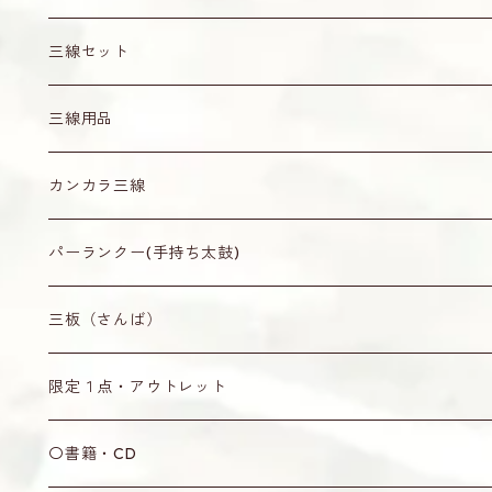
三線セット
真壁型（通常サイズ）
三線用品
小さめサイズ
爪（バチ）・ピック
カンカラ三線
水牛角製（黒）
ティーガ
無地
パーランクー(手持ち太鼓)
オランダ牛角製（茶・赤牛）
ティーガ
ティーガ留め
なんじぃ
無地
三板（さんば）
木製
ティーガ用紐
水牛角製
ウマ
なんじぃ
無地
限定１点・アウトレット
丸型
七宝焼製
黒木製
弦
なんじぃ
限定１点
〇書籍・CD