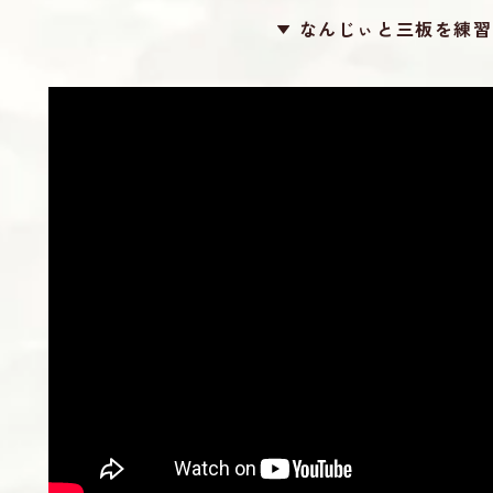
なんじぃと三板を練習
カラー
滑り止め
ロケット
勘所シール
24カット