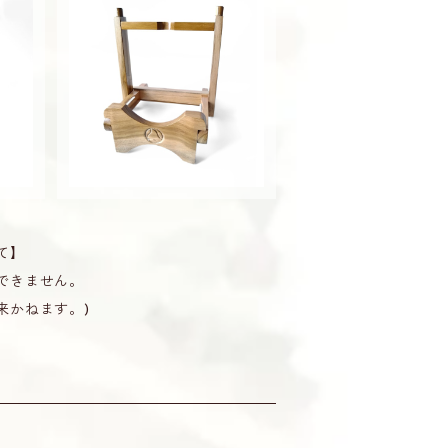
タンド
三線用 折り畳み式 スタンド
 さ
ナチュラル 三線掛け 譜面置
き さんしん
¥5,200
て】
できません。
来かねます。)