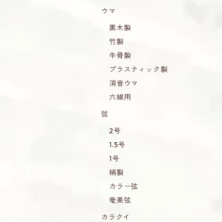
ウマ
黒木製
竹製
牛骨製
プラスティック製
消音ウマ
六線用
弦
2号
1.5号
1号
絹製
カラー弦
奄美弦
カラクイ