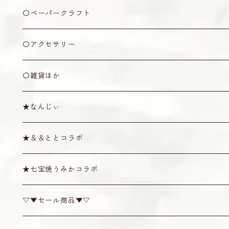
五角形
アクリル製
竹製
2号
カラクイ
アウトレット
書籍
〇ペーパークラフト
ピック
オランダ牛角製
牛骨製
1.5号
黒木
ケース・袋
CD
ミニシーサー
〇アクセサリー
その他
プラスティック製
1号
紫檀
袋
ショルダー・天キャップ
その他
〇雑貨ほか
消音ウマ
絹製
六角
ソフトケース
ショルダー
その他
棹拭きクロス
★なんじぃ
六線用
カラー弦
八角
ハード・セミハードケース
天キャップ
唄口
スタンド
Tシャツ
★＆＆ととコラボ
奄美弦
スイムディ
ハブ油・松脂
その他雑貨
★七宝焼うみかコラボ
カンプー
チューナー
▽▼セール商品▼▽
梅
糸掛け