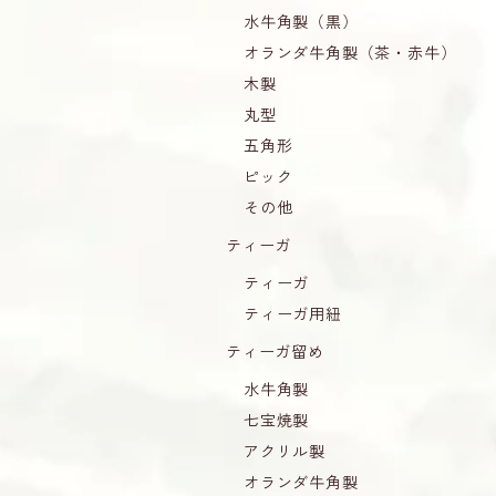
水牛角製（黒）
オランダ牛角製（茶・赤牛）
木製
丸型
五角形
ピック
その他
ティーガ
ティーガ
ティーガ用紐
ティーガ留め
水牛角製
七宝焼製
アクリル製
オランダ牛角製