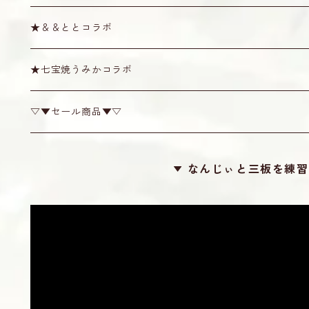
六線用
カラー弦
八角
ハード・セミハードケース
天キャップ
唄口
スタンド
Tシャツ
★＆＆ととコラボ
奄美弦
スイムディ
ハブ油・松脂
その他雑貨
★七宝焼うみかコラボ
カンプー
チューナー
▽▼セール商品▼▽
梅
糸掛け
なんじぃと三板を練習
カラー
滑り止め
ロケット
勘所シール
24カット