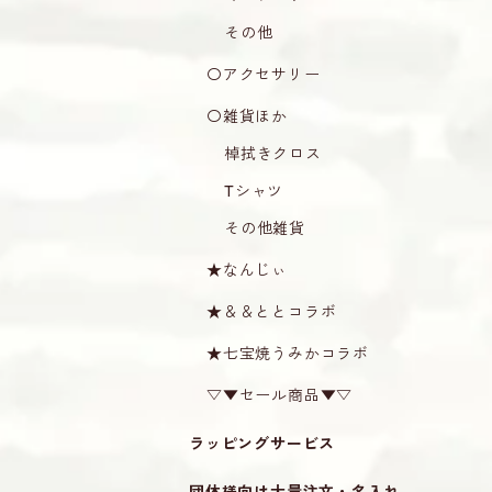
その他
〇アクセサリー
〇雑貨ほか
棹拭きクロス
Tシャツ
その他雑貨
★なんじぃ
★＆＆ととコラボ
★七宝焼うみかコラボ
▽▼セール商品▼▽
ラッピングサービス