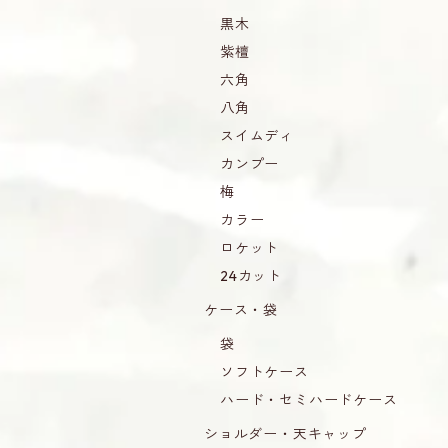
黒木
紫檀
六角
八角
スイムディ
カンプー
梅
カラー
ロケット
24カット
ケース・袋
袋
ソフトケース
ハード・セミハードケース
ショルダー・天キャップ