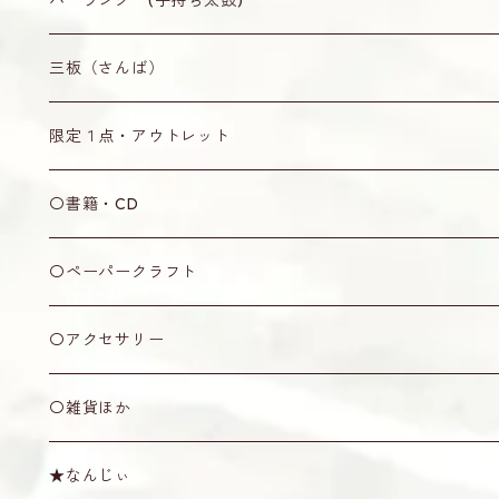
オランダ牛角製（茶・赤牛）
ティーガ
ティーガ留め
なんじぃ
無地
三板（さんば）
木製
ティーガ用紐
水牛角製
ウマ
なんじぃ
無地
限定１点・アウトレット
丸型
七宝焼製
黒木製
弦
なんじぃ
限定１点
〇書籍・CD
五角形
アクリル製
竹製
2号
カラクイ
アウトレット
書籍
〇ペーパークラフト
ピック
オランダ牛角製
牛骨製
1.5号
黒木
ケース・袋
CD
ミニシーサー
〇アクセサリー
その他
プラスティック製
1号
紫檀
袋
ショルダー・天キャップ
その他
〇雑貨ほか
消音ウマ
絹製
六角
ソフトケース
ショルダー
その他
棹拭きクロス
★なんじぃ