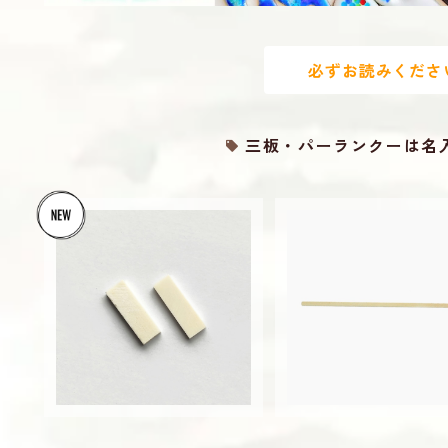
必ずお読みくださ
三板・パーランクーは名
三線用 唄口（カット済み・
三線用唄口（未加工１
溝無し）歌口 さんしん
歌口 さんしん
¥370
¥1,100