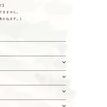
て】
できません。
来かねます。)