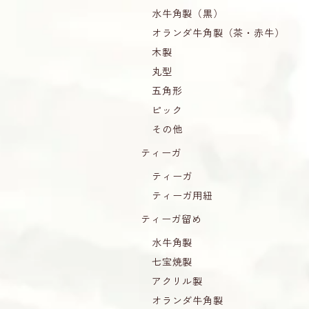
水牛角製（黒）
オランダ牛角製（茶・赤牛）
木製
丸型
五角形
ピック
その他
ティーガ
ティーガ
ティーガ用紐
ティーガ留め
水牛角製
七宝焼製
アクリル製
オランダ牛角製