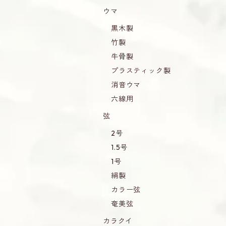
ウマ
黒木製
竹製
牛骨製
プラスティック製
消音ウマ
六線用
弦
2号
1.5号
1号
絹製
カラー弦
奄美弦
カラクイ