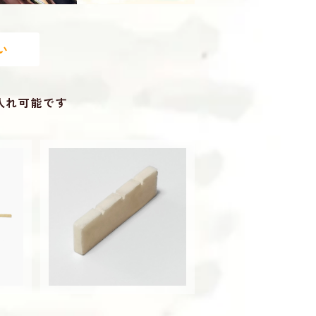
い
入れ可能です
本）
三線用 唄口（カット済み）
歌口 さんしん
¥370