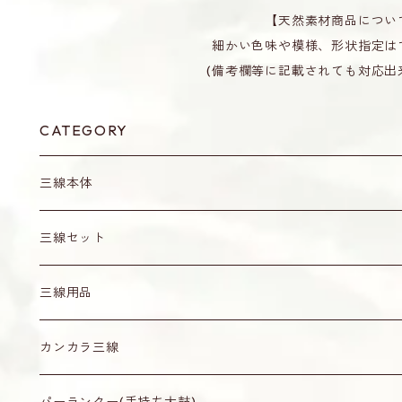
【天然素材商品につい
細かい色味や模様、形状指定は
(備考欄等に記載されても対応出
CATEGORY
三線本体
三線セット
真壁型（通常サイズ）
三線用品
小さめサイズ
爪（バチ）・ピック
カンカラ三線
水牛角製（黒）
ティーガ
無地
パーランクー(手持ち太鼓)