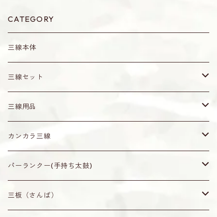
CATEGORY
三線本体
三線セット
真壁型（通常サイズ）
三線用品
小さめサイズ
爪（バチ）・ピック
カンカラ三線
水牛角製（黒）
ティーガ
無地
パーランクー(手持ち太鼓)
オランダ牛角製（茶・赤牛）
ティーガ
ティーガ留め
なんじぃ
無地
三板（さんば）