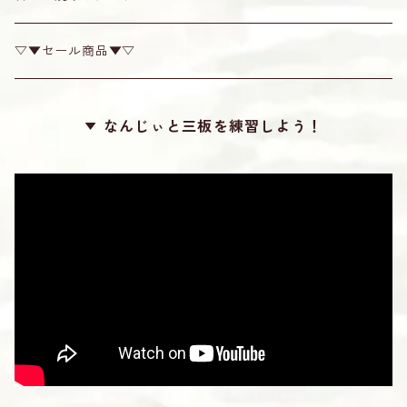
カンプー
チューナー
▽▼セール商品▼▽
梅
糸掛け
なんじぃと三板を練習しよう！
カラー
滑り止め
ロケット
勘所シール
24カット