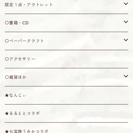
木製
ティーガ用紐
水牛角製
ウマ
なんじぃ
無地
限定１点・アウトレット
丸型
七宝焼製
黒木製
弦
なんじぃ
限定１点
〇書籍・CD
五角形
アクリル製
竹製
2号
カラクイ
アウトレット
書籍
〇ペーパークラフト
ピック
オランダ牛角製
牛骨製
1.5号
黒木
ケース・袋
CD
ミニシーサー
〇アクセサリー
その他
プラスティック製
1号
紫檀
袋
ショルダー・天キャップ
その他
〇雑貨ほか
消音ウマ
絹製
六角
ソフトケース
ショルダー
その他
棹拭きクロス
★なんじぃ
六線用
カラー弦
八角
ハード・セミハードケース
天キャップ
唄口
スタンド
Tシャツ
★＆＆ととコラボ
奄美弦
スイムディ
ハブ油・松脂
その他雑貨
★七宝焼うみかコラボ