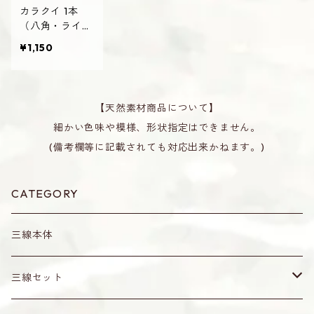
カラクイ 1本
（八角・ライン
有・黒木） 三
¥1,150
線用 からくい
さんしん
【天然素材商品について】
細かい色味や模様、形状指定はできません。
(備考欄等に記載されても対応出来かねます。)
CATEGORY
三線本体
三線セット