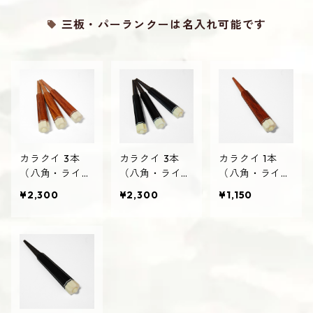
三板・パーランクーは名入れ可能です
カラクイ 3本
カラクイ 3本
カラクイ 1本
（八角・ライン
（八角・ライン
（八角・ライン
有・紫檀） 三
有・黒木） 三
有・紫檀） 三
¥2,300
¥2,300
¥1,150
線用 からくい
線用 からくい
線用 からくい
さんしん