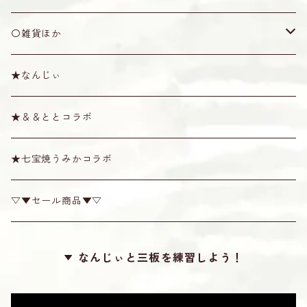
その他
プラスティック製
1号
紫檀
袋
ショルダー・天キャップ
その他
〇雑貨ほか
消音ウマ
絹製
六角
ソフトケース
ショルダー
その他
棹拭きクロス
★なんじぃ
六線用
カラー弦
八角
ハード・セミハードケース
天キャップ
唄口
スタンド
Tシャツ
★＆＆ととコラボ
奄美弦
スイムディ
ハブ油・松脂
その他雑貨
★七宝焼うみかコラボ
カンプー
チューナー
▽▼セール商品▼▽
梅
糸掛け
なんじぃと三板を練習しよう！
カラー
滑り止め
ロケット