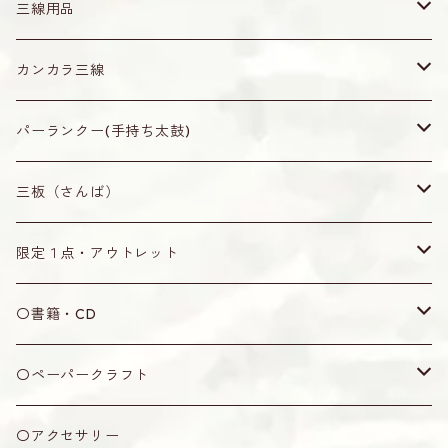
真壁型（通常サイズ）
三線用品
小さめサイズ
爪（バチ）・ピック
カンカラ三線
水牛角製（黒）
ティーガ
無地
パーランクー(手持ち太鼓)
オランダ牛角製（茶・赤牛）
ティーガ
ティーガ留め
なんじぃ
無地
三板（さんば）
木製
ティーガ用紐
水牛角製
ウマ
なんじぃ
無地
限定１点・アウトレット
丸型
七宝焼製
黒木製
弦
なんじぃ
限定１点
〇書籍・CD
五角形
アクリル製
竹製
2号
カラクイ
アウトレット
書籍
〇ペーパークラフト
ピック
オランダ牛角製
牛骨製
1.5号
黒木
ケース・袋
CD
ミニシーサー
〇アクセサリー