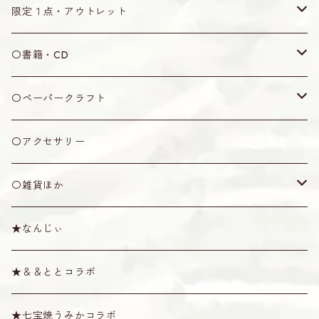
木製
ティーガ用紐
水牛角製
ウマ
なんじぃ
無地
限定１点・アウトレット
丸型
七宝焼製
黒木製
弦
なんじぃ
限定１点
〇書籍・CD
五角形
アクリル製
竹製
2号
カラクイ
アウトレット
書籍
〇ペーパークラフト
ピック
オランダ牛角製
牛骨製
1.5号
黒木
ケース・袋
CD
ミニシーサー
〇アクセサリー
その他
プラスティック製
1号
紫檀
袋
ショルダー・天キャップ
その他
〇雑貨ほか
消音ウマ
絹製
六角
ソフトケース
ショルダー
その他
棹拭きクロス
★なんじぃ
六線用
カラー弦
八角
ハード・セミハードケース
天キャップ
唄口
スタンド
Tシャツ
★＆＆ととコラボ
奄美弦
スイムディ
ハブ油・松脂
その他雑貨
★七宝焼うみかコラボ