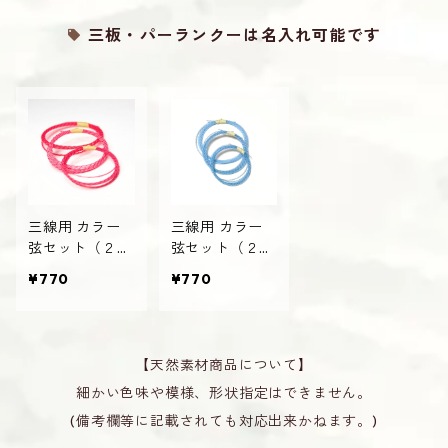
三板・パーランクーは名入れ可能です
三線用 カラー
三線用 カラー
弦セット（２
弦セット（２
号・ピンク）絃
号・ブルー）絃
¥770
¥770
さんしん
さんしん 青
【天然素材商品について】
細かい色味や模様、形状指定はできません。
(備考欄等に記載されても対応出来かねます。)