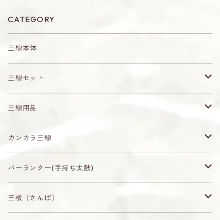
CATEGORY
三線本体
三線セット
真壁型（通常サイズ）
三線用品
小さめサイズ
爪（バチ）・ピック
カンカラ三線
水牛角製（黒）
ティーガ
無地
パーランクー(手持ち太鼓)
オランダ牛角製（茶・赤牛）
ティーガ
ティーガ留め
なんじぃ
無地
三板（さんば）