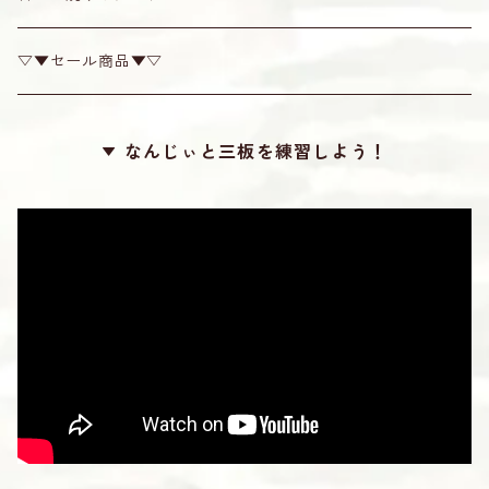
カンプー
チューナー
▽▼セール商品▼▽
梅
糸掛け
なんじぃと三板を練習しよう！
カラー
滑り止め
ロケット
勘所シール
24カット