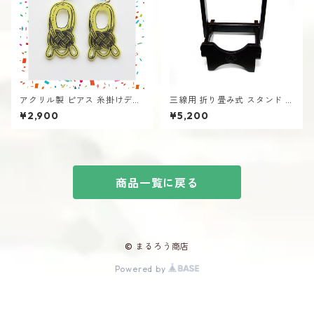
アクリル製 ピアス 糸掛けデザ
三線用 折り畳み式 スタンド 黒
イン イエロー＋黒 （＆＆とと
三線掛け 譜面置き さんしん
¥2,900
¥5,200
コラボ）サージカルステンレ
ス 沖縄 三線 手作り
商品一覧に戻る
© まるろう商店
Powered by