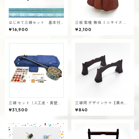
はじめて三線セット 基本付
三板 紫檀 無地 ミニサイズ さ
属品付き (人工皮・小さめ約75
んば 沖縄 エイサー
¥16,900
¥2,100
cm) さんしん 初心者 ミニ 子
ども
三線 セット（人工皮・真壁
三線用 デザインウマ【黒木
型）【選べるケースとティー
製】 2個セット さんしん うま
¥31,500
¥840
ガ】テキスト付き 沖縄三味線
さんしん 初心者