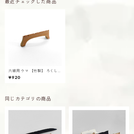
最近チェックした商品
六線用 ウマ 【竹製】 ろくしん
うま
¥920
同じカテゴリの商品