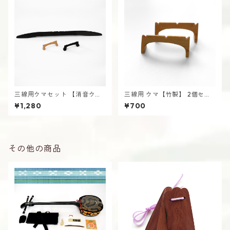
三線用ウマセット 【消音ウマ
三線用 ウマ【竹製】 2個セッ
＋竹製デザイン＋黒木製デザ
ト さんしん うま
¥1,280
¥700
イン】 さんしん うま 沖縄
その他の商品