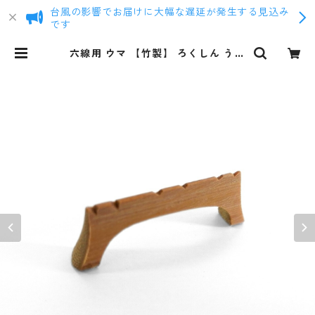
台風の影響でお届けに大幅な遅延が発生する見込み
です
六線用 ウマ 【竹製】 ろくしん うま
| まるろう商店