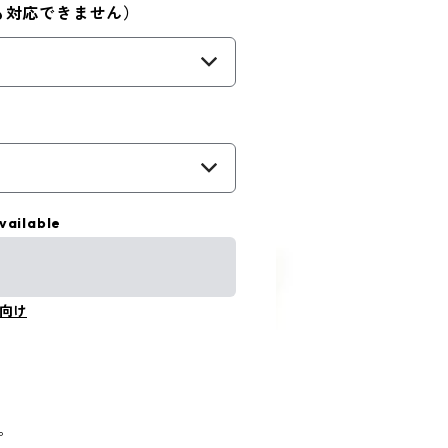
も対応できません）
）
）
vailable
向け
。