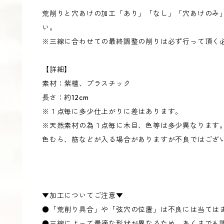
荒削りと穴あけの加工「あり」「なし」「穴あけのみ
い。
※三線に合わせての最終調整の削りは必ず行って頂く
【詳細】
素材：紫檀、プラスチック
長さ：約12cm
※１点毎に多少仕上がりに差はあります。
※天然素材の為１点毎に木目、色等は多少異なります
色むら、筋などが入る場合がありますが不良ではござ
▼加工についてご注意▼
●「荒削り具合」や「弦穴の位置」は不良には当ては
●三線によって最適な形状が異なるため、あくまでも