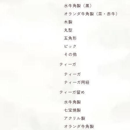
水牛角製（黒）
オランダ牛角製（茶・赤牛）
木製
丸型
五角形
ピック
その他
ティーガ
ティーガ
ティーガ用紐
ティーガ留め
水牛角製
七宝焼製
アクリル製
オランダ牛角製