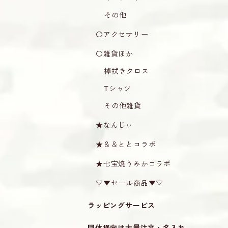
その他
〇アクセサリー
〇雑貨ほか
棹拭きクロス
Tシャツ
その他雑貨
★なんじぃ
★＆＆ととコラボ
★七宝焼うみかコラボ
▽▼セール商品▼▽
ラッピングサービス