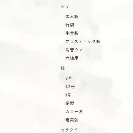
ウマ
黒木製
竹製
牛骨製
プラスティック製
消音ウマ
六線用
弦
2号
1.5号
1号
絹製
カラー弦
奄美弦
カラクイ