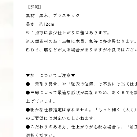
【詳細】
素材：黒木、プラスチック
長さ：約12cm
※１点毎に多少仕上がりに差はあります。
※天然素材の為１点毎に木目、色等は多少異なります
色むら、筋などが入る場合がありますが不良ではござ
▼加工についてご注意▼
●「荒削り具合」や「弦穴の位置」は不良には当ては
●三線によって最適な形状が異なるため、あくまでも
上げています。
●細かな仕様指定は承れません。「もっと細く（太く
のご要望には対応いたしかねます。
●こだわりのある方、仕上がりが心配な場合は、「加
選択ください。