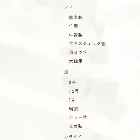
ウマ
黒木製
竹製
牛骨製
プラスティック製
消音ウマ
六線用
弦
2号
1.5号
1号
絹製
カラー弦
奄美弦
カラクイ