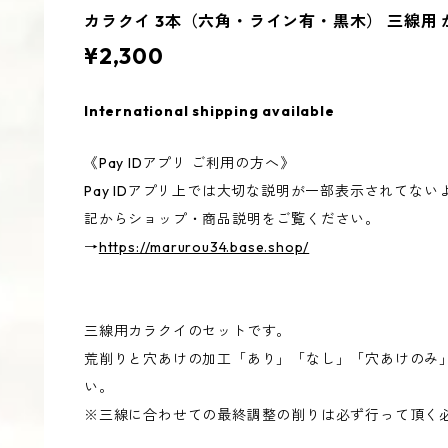
カラクイ 3本（六角・ライン有・黒木） 三線用 
¥2,300
International shipping available
《Pay IDアプリ ご利用の方へ》
Pay IDアプリ上では大切な説明が一部表示されてな
記からショップ・商品説明をご覧ください。
→
https://marurou34.base.shop/
三線用カラクイのセットです。
荒削りと穴あけの加工「あり」「なし」「穴あけのみ
い。
※三線に合わせての最終調整の削りは必ず行って頂く