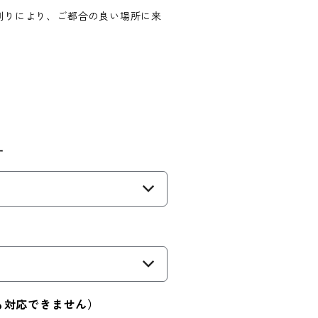
削りにより、ご都合の良い場所に来
す
）
）
も対応できません）