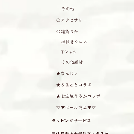
その他
〇アクセサリー
〇雑貨ほか
棹拭きクロス
Tシャツ
その他雑貨
★なんじぃ
★＆＆ととコラボ
★七宝焼うみかコラボ
▽▼セール商品▼▽
ラッピングサービス