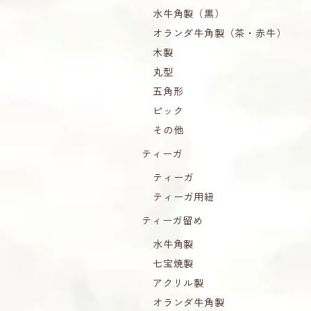
水牛角製（黒）
オランダ牛角製（茶・赤牛）
木製
丸型
五角形
ピック
その他
ティーガ
ティーガ
ティーガ用紐
ティーガ留め
水牛角製
七宝焼製
アクリル製
オランダ牛角製