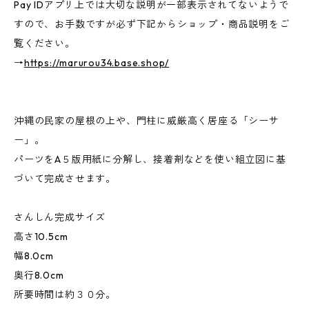
Pay IDアプリ上では大切な説明が一部表示されてないようで
すので、お手数ですが必ず下記からショップ・商品説明をご
覧ください。
→
https://marurou34.base.shop/
沖縄の民家の屋根の上や、門柱に威厳高く居座る「シーサ
ー」。
パーツをA５版用紙に分解し、接着剤などを使い組立図に基
づいて完成させます。
さんしん完成サイズ
高さ10.5cm
幅8.0cm
奥行8.0cm
所要時間は約３０分。