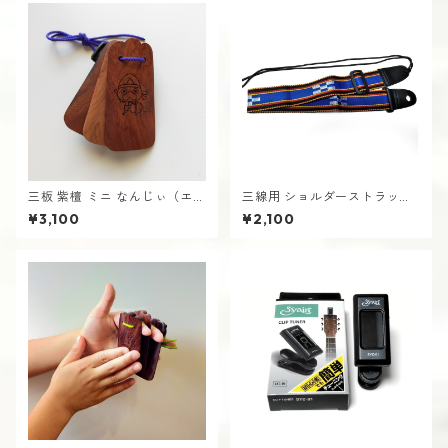
三板 紫檀 ミニ なんじぃ（エイ
三線用 ショルダーストラッ
サー）さんば 沖縄 南城市
プ 肩掛けベルト （ミンサー
¥3,100
¥2,100
青） さんしん 沖縄