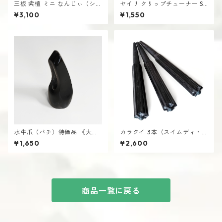
三板 紫檀 ミニ なんじぃ（シー
ヤイリ クリップチューナー SY
サー）さんば 沖縄 南城市
C-01 三線
¥3,100
¥1,550
水牛爪（バチ）特価品 《大き
カラクイ 3本（スイムディ・単
め》 三線用 ばち さんしん
色・黒木） 三線用 からくい
¥1,650
¥2,600
商品一覧に戻る