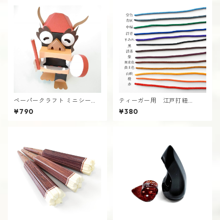
ペーパークラフト ミニシーサ
ティーガー用 江戸打紐
ーの仲間たち（エイサー） 沖
【細】（約110cm） さんしん
¥790
¥380
縄
三線