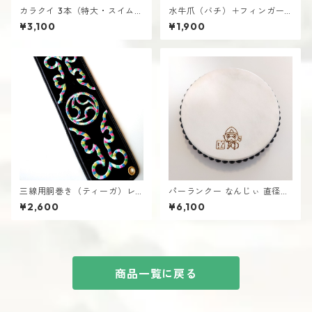
カラクイ 3本（特大・スイムデ
水牛爪（バチ）＋フィンガー
ィ・ライン有・紫檀） 三線用
ピック（茶）特価品 三線用 ば
¥3,100
¥1,900
からくい
ち つめ さんしん
三線用胴巻き（ティーガ）レ
パーランクー なんじぃ 直径21
インボー刺繍 江戸紐付き さ
cm バチ付き 水牛皮製 エイサ
¥2,600
¥6,100
んしん
ー用 太鼓 沖縄 南城市
商品一覧に戻る