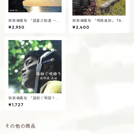
與那嶺眞裕 「謡富之船遣 〜ウ
與那嶺眞裕 「唄路逢旅」 TAD
タトゥミヌフナヤレ〜」 TAD
AHIRO YONAMINE よなみね
¥2,950
¥2,400
AHIRO YONAMINE よなみね
ただひろ
ただひろ
與那嶺眞裕 「謡紡ぐ唄語り」
TADAHIRO YONAMINE よな
¥1,727
みねただひろ
その他の商品