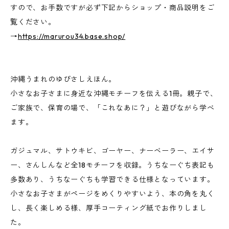
すので、お手数ですが必ず下記からショップ・商品説明をご
覧ください。
→
https://marurou34.base.shop/
沖縄うまれのゆびさしえほん。
小さなお子さまに身近な沖縄モチーフを伝える1冊。親子で、
ご家族で、保育の場で、「これなあに？」と遊びながら学べ
ます。
ガジュマル、サトウキビ、ゴーヤー、ナーベーラー、エイサ
ー、さんしんなど全18モチーフを収録。うちなーぐち表記も
多数あり、うちなーぐちも学習できる仕様となっています。
小さなお子さまがページをめくりやすいよう、本の角を丸く
し、長く楽しめる様、厚手コーティング紙でお作りしまし
た。