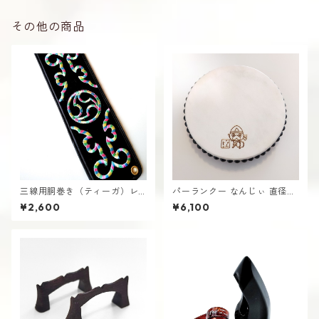
その他の商品
三線用胴巻き（ティーガ）レ
パーランクー なんじぃ 直径21
インボー刺繍 江戸紐付き さ
cm バチ付き 水牛皮製 エイサ
¥2,600
¥6,100
んしん
ー用 太鼓 沖縄 南城市