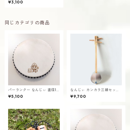
¥3,100
同じカテゴリの商品
パーランクー なんじぃ 直径15
なんじぃ カンカラ三線セット
cm バチ付き 水牛皮製 エイサ
基本付属品付き かんから さん
¥5,100
¥9,700
ー用 太鼓 沖縄 南城市
しん 沖縄 南城市