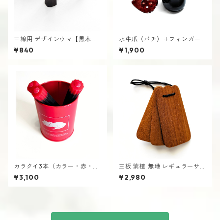
三線用 デザインウマ【黒木
水牛爪（バチ）＋フィンガー
製】 2個セット さんしん うま
ピック（茶）特価品 三線用 ば
¥840
¥1,900
ち つめ さんしん
カラクイ3本（カラー・赤・ラ
三板 紫檀 無地 レギュラーサイ
イン） 三線用 からくい
ズ さんば 沖縄 エイサー
¥3,100
¥2,980