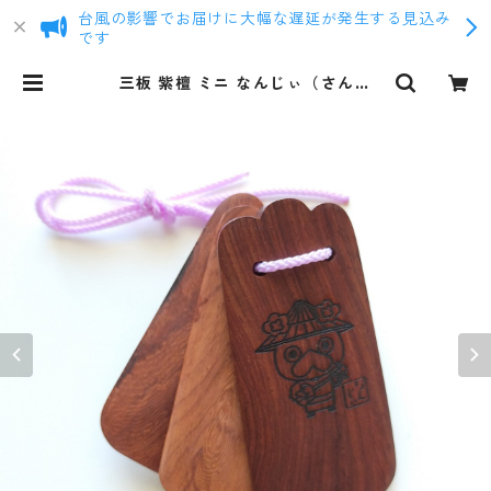
台風の影響でお届けに大幅な遅延が発生する見込み
です
三板 紫檀 ミニ なんじぃ（さんし
ん）さんば 沖縄 南城市 | まるろう商
店