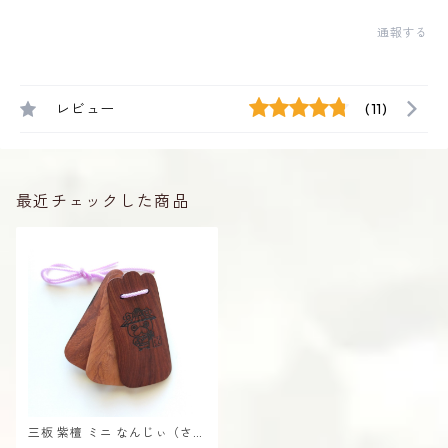
通報する
レビュー
(11)
最近チェックした商品
三板 紫檀 ミニ なんじぃ（さん
しん）さんば 沖縄 南城市