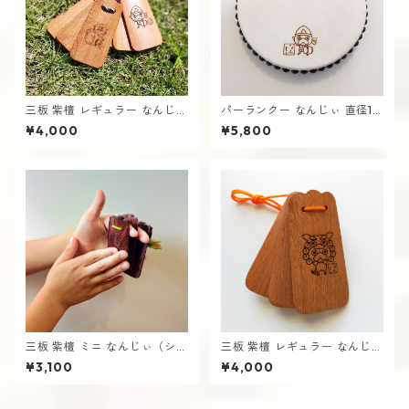
三板 紫檀 レギュラー なんじぃ
パーランクー なんじぃ 直径18
（エイサー）さんば 沖縄 南城
cm バチ付き 水牛皮製 エイサ
¥4,000
¥5,800
市
ー用 太鼓 沖縄 南城市
三板 紫檀 ミニ なんじぃ（シー
三板 紫檀 レギュラー なんじぃ
サー）さんば 沖縄 南城市
（シーサー）さんば 沖縄 南城
¥3,100
¥4,000
市