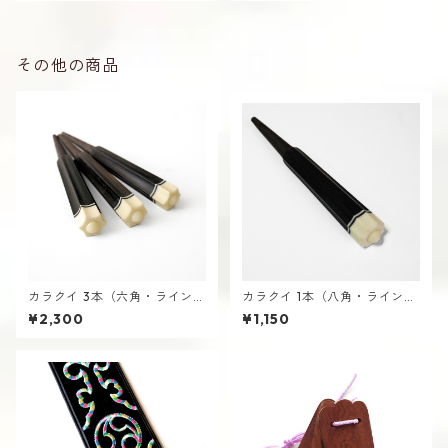
その他の商品
カラクイ 3本（六角・ライン
カラクイ 1本（八角・ライン
有・黒木） 三線用 からくい
有・黒木） 三線用 からくい さ
¥2,300
¥1,150
んしん