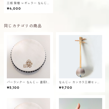
三板 紫檀 レギュラー なんじぃ
（エイサー）さんば 沖縄 南城
¥4,000
市
同じカテゴリの商品
パーランクー なんじぃ 直径15
なんじぃ カンカラ三線セット
cm バチ付き 水牛皮製 エイサ
基本付属品付き かんから さん
¥5,100
¥9,700
ー用 太鼓 沖縄 南城市
しん 沖縄 南城市