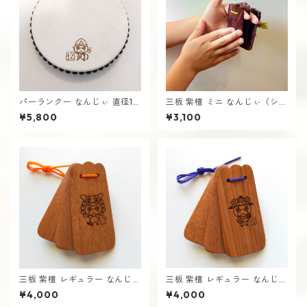
パーランクー なんじぃ 直径18
三板 紫檀 ミニ なんじぃ（シー
cm バチ付き 水牛皮製 エイサ
サー）さんば 沖縄 南城市
¥5,800
¥3,100
ー用 太鼓 沖縄 南城市
三板 紫檀 レギュラー なんじぃ
三板 紫檀 レギュラー なんじぃ
（シーサー）さんば 沖縄 南城
（さんしん）さんば 沖縄 南城
¥4,000
¥4,000
市
市