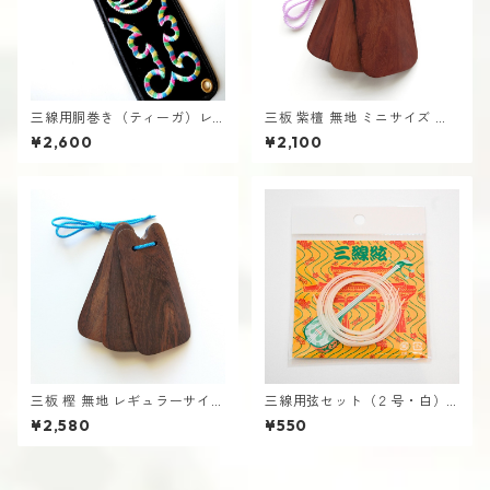
三線用胴巻き（ティーガ）レ
三板 紫檀 無地 ミニサイズ さ
インボー刺繍 江戸紐付き さ
んば 沖縄 エイサー
¥2,600
¥2,100
んしん
三板 樫 無地 レギュラーサイズ
三線用弦セット（２号・白）
さんば 沖縄 エイサー
絃 さんしん
¥2,580
¥550