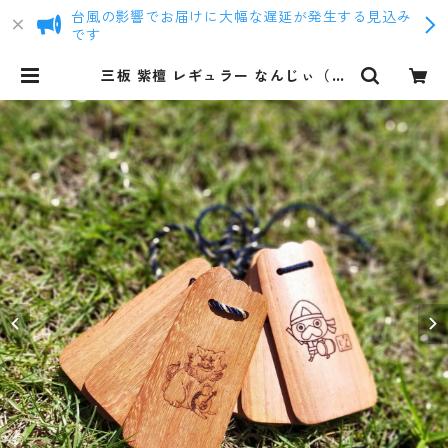
台風の影響でお届けに大幅な遅延が発生する見込み
です
三板 紫檀 レギュラー なんじぃ（エ
イサー）さんば 沖縄 南城市 | まるろ
う商店