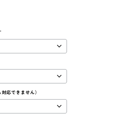
す
）
）
も対応できません）
）