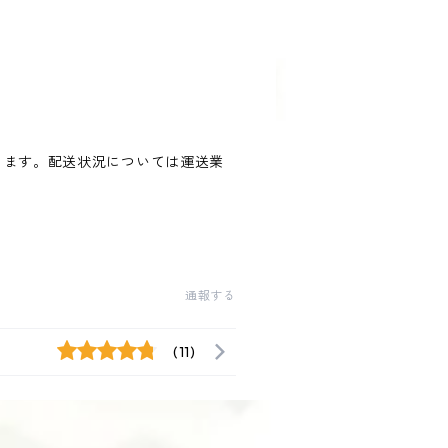
ります。配送状況については運送業
通報する
(11)