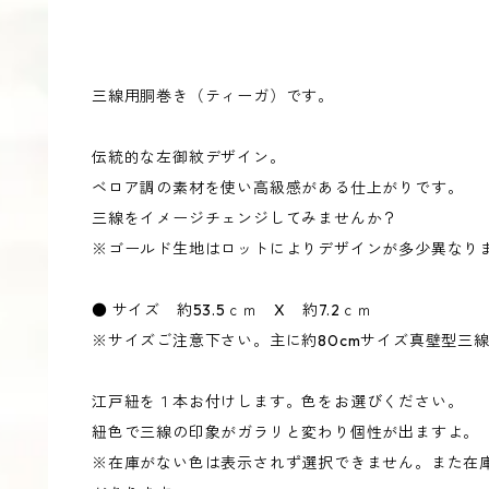
三線用胴巻き（ティーガ）です。
伝統的な左御紋デザイン。
ベロア調の素材を使い高級感がある仕上がりです。
三線をイメージチェンジしてみませんか？
※ゴールド生地はロットによりデザインが多少異なり
● サイズ 約53.5ｃｍ X 約7.2ｃｍ
※サイズご注意下さい。主に約80cmサイズ真壁型三
江戸紐を１本お付けします。色をお選びください。
紐色で三線の印象がガラリと変わり個性が出ますよ。
※在庫がない色は表示されず選択できません。また在