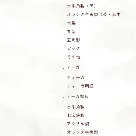
水牛角製（黒）
オランダ牛角製（茶・赤牛）
木製
丸型
五角形
ピック
その他
ティーガ
ティーガ
ティーガ用紐
ティーガ留め
水牛角製
七宝焼製
アクリル製
オランダ牛角製