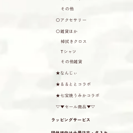
その他
〇アクセサリー
〇雑貨ほか
棹拭きクロス
Tシャツ
その他雑貨
★なんじぃ
★＆＆ととコラボ
★七宝焼うみかコラボ
▽▼セール商品▼▽
ラッピングサービス