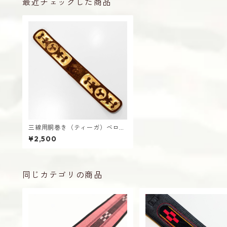
最近チェックした商品
三線用胴巻き（ティーガ）ベロア
調 茶 江戸紐付き さんしん
¥2,500
同じカテゴリの商品