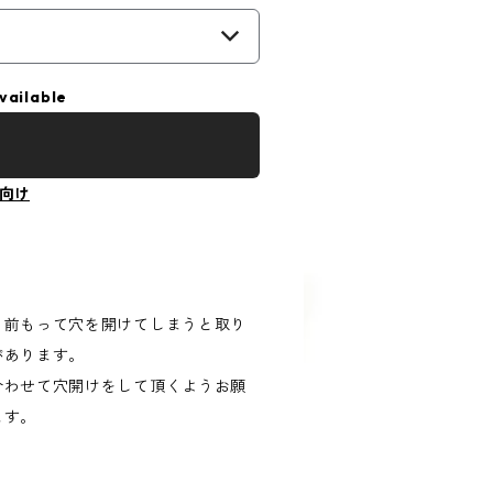
）
vailable
向け
、前もって穴を開けてしまうと取り
があります。
合わせて穴開けをして頂くようお願
ます。