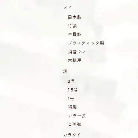
ウマ
黒木製
竹製
牛骨製
プラスティック製
消音ウマ
六線用
弦
2号
1.5号
1号
絹製
カラー弦
奄美弦
カラクイ